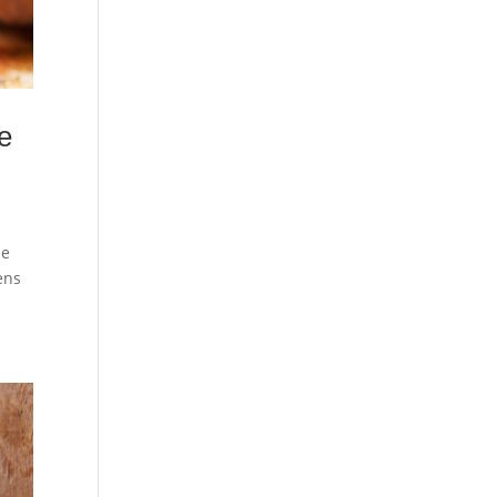
me
de
ens