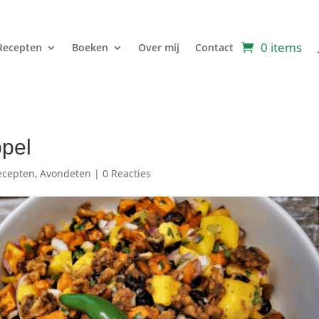
0 items
Recepten
Boeken
Over mij
Contact
ppel
ecepten
,
Avondeten
|
0 Reacties