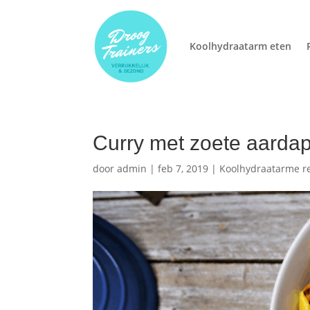
Koolhydraatarm eten
Curry met zoete aarda
door
admin
|
feb 7, 2019
|
Koolhydraatarme r