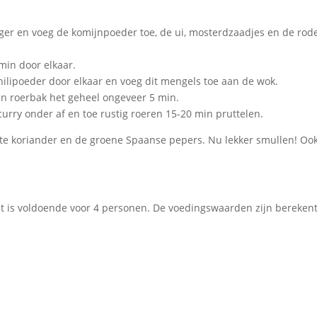
 lager en voeg de komijnpoeder toe, de ui, mosterdzaadjes en de rod
min door elkaar.
hilipoeder door elkaar en voeg dit mengels toe aan de wok.
en roerbak het geheel ongeveer 5 min.
 curry onder af en toe rustig roeren 15-20 min pruttelen.
kte koriander en de groene Spaanse pepers. Nu lekker smullen! Oo
t is voldoende voor 4 personen. De voedingswaarden zijn bereken