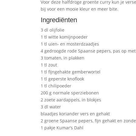
Voor deze halfdroge groente curry kun je verse
bij voor een mooie kleur en meer bite.
Ingrediënten
3 dl olijfolie
1 tl witte komijnpoeder
1 tl uien- en mosterdzaadjes
4 gedroogde rode Spaanse pepers, pas op met 
3 tomaten, in plakken
1 tl zout
1 tl fijngehakte gemberwortel
1 tl geperste knoflook
1 tl chilipoeder
200 g normale sperziebonen
2 zoete aardappels, in blokjes
3 dl water
blaadjes koriander vers en gehakt
2 groene Spaanse pepers, fijn gehakt en zonder
1 pakje Ku­mar’s Dahl