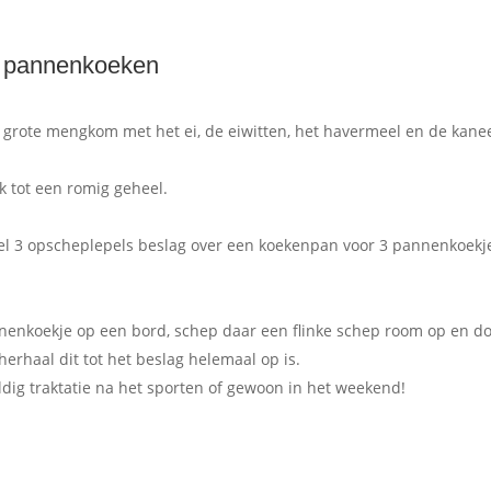
ke pannenkoeken
n grote mengkom met het ei, de eiwitten, het havermeel en de kanee
 tot een romig geheel.
el 3 opscheplepels beslag over een koekenpan voor 3 pannenkoekj
nnenkoekje op een bord, schep daar een flinke schep room op en d
rhaal dit tot het beslag helemaal op is.
ig traktatie na het sporten of gewoon in het weekend!