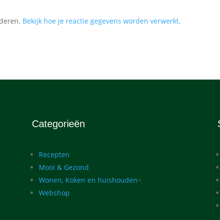
nderen.
Bekijk hoe je reactie gegevens worden verwerkt
.
Categorieën
Recepten
Mooi & Gezond
Wonen, Koken en huishouden
<
Webshop