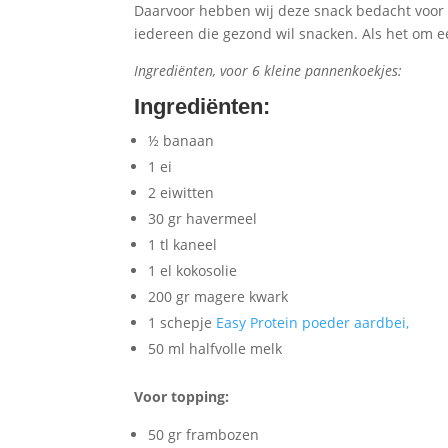
Daarvoor hebben wij deze snack bedacht voor s
iedereen die gezond wil snacken. Als het om e
Ingrediënten, voor 6 kleine pannenkoekjes:
Ingrediënten
:
½ banaan
1 ei
2 eiwitten
30 gr havermeel
1 tl kaneel
1 el kokosolie
200 gr magere kwark
1 schepje
Easy Protein poeder aardbei,
50 ml halfvolle melk
Voor topping:
50 gr frambozen