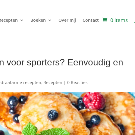
0 items
Recepten
Boeken
Over mij
Contact
n voor sporters? Eenvoudig en
ydraatarme recepten
,
Recepten
|
0 Reacties