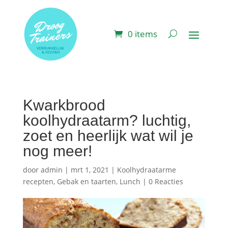
0 items
Kwarkbrood
koolhydraatarm? luchtig,
zoet en heerlijk wat wil je
nog meer!
door
admin
|
mrt 1, 2021
|
Koolhydraatarme
recepten
,
Gebak en taarten
,
Lunch
|
0 Reacties