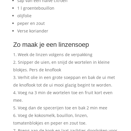
sap van een halve citroen
1 l groentebouillon
olijfolie
peper en zout
Verse koriander
Zo maak je een linzensoep
Week de linzen volgens de verpakking
Snipper de uien, en snijd de wortelen in kleine
blokjes. Pers de knoflook
Verhit olie in een grote soeppan en bak de ui met
de knoflook tot de ui mooi glazig begint te worden.
Voeg na 3 min de wortelen toe en fruit kort even
mee.
Voeg dan de specerijen toe en bak 2 min mee
Voeg de kokosmelk, bouillon, linzen,
tomatenblokjes en peper en zout toe.
Breng aan de kook en laat zachtjes doorkoken voor