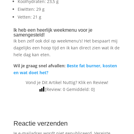
Koolhydraten: 23,5 g
Eiwitten: 29 g
Vetten: 21 g
Ik heb een heerlijk weekmenu voor je
samengesteld!
Ik ben zelf ook dol op weekmenu’s! Het bespaart mij
dagelijks een hoop tijd en ik kan direct zien wat ik de
hele dag kan eten.
Wil je graag snel afvallen:
Beste fat burner, kosten
en wat doet het?
Vond je Dit Artikel Nuttig? Klik en Review!
[Review:
0
Gemiddeld:
0
]
Reactie verzenden
Je e-mailadres wordt niet gepubliceerd.
Vereiste