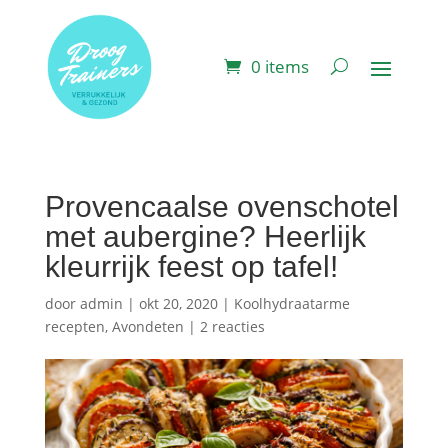
0 items
Provencaalse ovenschotel
met aubergine? Heerlijk
kleurrijk feest op tafel!
door
admin
|
okt 20, 2020
|
Koolhydraatarme
recepten
,
Avondeten
|
2 reacties