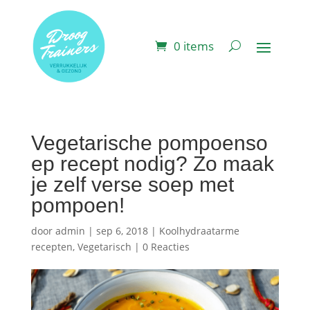
0 items
Vegetarische pompoenso
ep recept nodig? Zo maak
je zelf verse soep met
pompoen!
door
admin
|
sep 6, 2018
|
Koolhydraatarme
recepten
,
Vegetarisch
|
0 Reacties