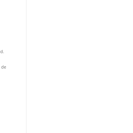
rd.
n de