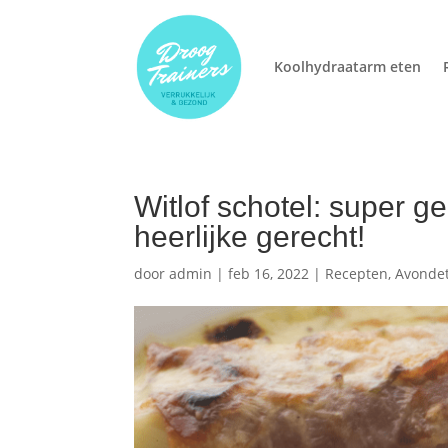
Koolhydraatarm eten
Witlof schotel: super g
heerlijke gerecht!
door
admin
|
feb 16, 2022
|
Recepten
,
Avonde