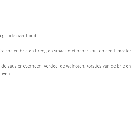
0 gr brie over houdt.
raiche en brie en breng op smaak met peper zout en een tl moste
t de saus er overheen. Verdeel de walnoten, korstjes van de brie e
 oven.