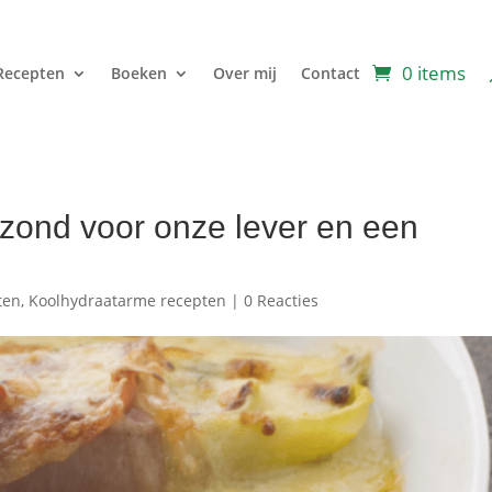
0 items
Recepten
Boeken
Over mij
Contact
ezond voor onze lever en een
ten
,
Koolhydraatarme recepten
|
0 Reacties