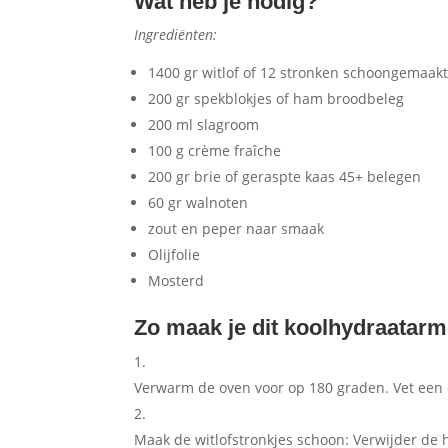
Wat heb je nodig?
Ingrediënten:
1400 gr witlof of 12 stronken schoongemaak
200 gr spekblokjes of ham broodbeleg
200 ml slagroom
100 g crème fraîche
200 gr brie of geraspte kaas 45+ belegen
60 gr walnoten
zout en peper naar smaak
Olijfolie
Mosterd
Zo maak je dit koolhydraatarm
Verwarm de oven voor op 180 graden. Vet een o
Maak de witlofstronkjes schoon: Verwijder de 