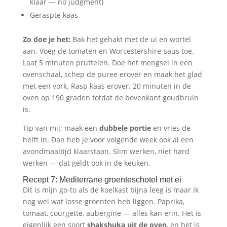
klaar — no judgment)
Geraspte kaas
Zo doe je het:
Bak het gehakt met de ui en wortel
aan. Voeg de tomaten en Worcestershire-saus toe.
Laat 5 minuten pruttelen. Doe het mengsel in een
ovenschaal, schep de puree erover en maak het glad
met een vork. Rasp kaas erover. 20 minuten in de
oven op 190 graden totdat de bovenkant goudbruin
is.
Tip van mij: maak een
dubbele portie
en vries de
helft in. Dan heb je voor volgende week ook al een
avondmaaltijd klaarstaan. Slim werken, niet hard
werken — dat geldt ook in de keuken.
Recept 7: Mediterrane groenteschotel met ei
Dit is mijn go-to als de koelkast bijna leeg is maar ik
nog wel wat losse groenten heb liggen. Paprika,
tomaat, courgette, aubergine — alles kan erin. Het is
eigenlijk een soort
shakshuka uit de oven
, en het is